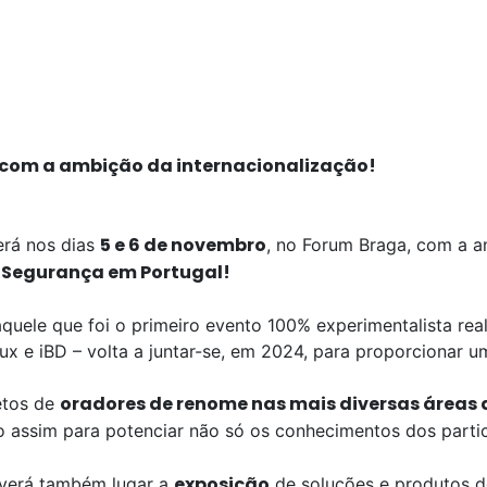
com a ambição da internacionalização!
5 e 6 de novembro
erá nos dias
, no Forum Braga, com a a
e Seguran
ç
a em Portugal!
ele que foi o primeiro evento 100% experimentalista real
x e iBD – volta a juntar-se, em 2024, para proporcionar um
oradores de renome nas mais diversas áreas 
letos de
do assim para potenciar não só os conhecimentos dos part
exposição
averá também lugar a
de soluções e produtos d